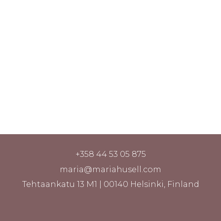
+358 44 53 05 875
maria@mariahusell.com
Tehtaankatu 13 M1 | 00140 Helsinki, Finland